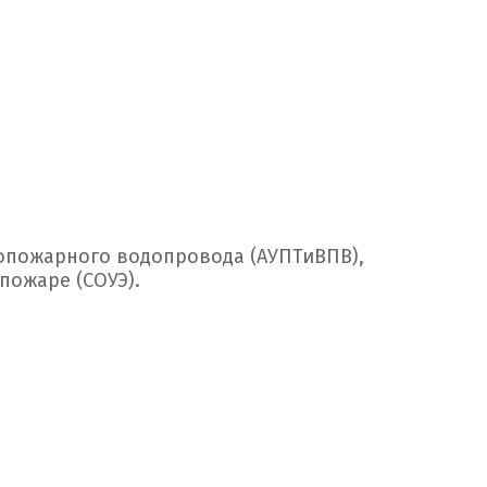
опожарного водопровода (АУПТиВПВ),
пожаре (СОУЭ).