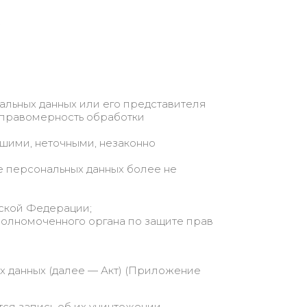
.
альных данных или его представителя
ь правомерность обработки
шими, неточными, незаконно
е персональных данных более не
йской Федерации;
полномоченного органа по защите прав
 данных (далее — Акт) (Приложение
ся запись об их уничтожении