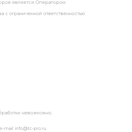
 которое является Оператором
ва с ограниченной ответственностью
бработки невозможно;
ail: info@tc-pro.ru.