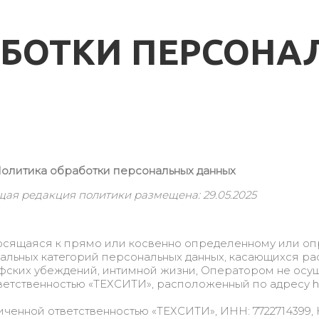
АБОТКИ ПЕРСОНА
олитика обработки персональных данных
щая редакция политики размещена: 29.05.2025
осящаяся к прямо или косвенно определенному или о
иальных категорий персональных данных, касающихся р
фских убеждений, интимной жизни, Оператором не осу
тветственностью «ТЕХСИТИ», расположенный по адресу
h
енной ответственностью «ТЕХСИТИ», ИНН: 7722714399, КП