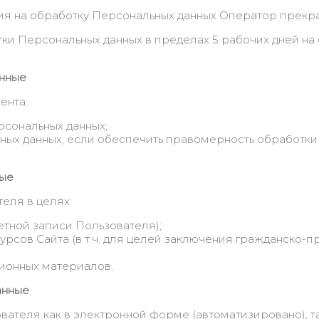
сия на обработку Персональных данных Оператор прекра
и Персональных данных в пределах 5 рабочих дней на
анные
ента:
рсональных данных;
ых данных, если обеспечить правомерность обработки
ные
еля в целях:
етной записи Пользователя);
сов Сайта (в т.ч. для целей заключения гражданско-п
ионных материалов.
анные
теля как в электронной форме (автоматизировано), та