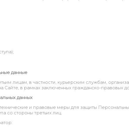
тупа);
ьные данные
ьим лицам, в частности, курьерским службам, организ
а Сайте, в рамках заключенных гражданско-правовых д
альных данных
ехнические и правовые меры для защиты Персональных
па со стороны третьих лиц.
атор: