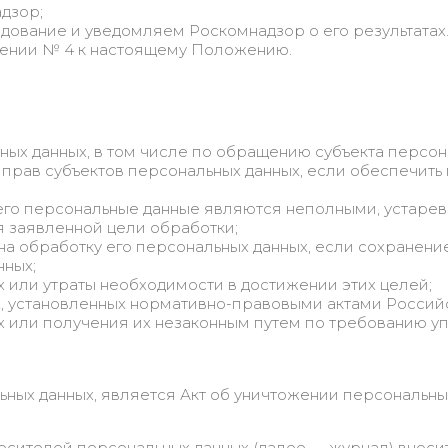
дзор;
дование и уведомляем Роскомнадзор о его результатах
жении № 4 к настоящему Положению.
х данных, в том числе по обращению субъекта персон
 прав субъектов персональных данных, если обеспечит
 его персональные данные являются неполными, устарев
 заявленной цели обработки;
на обработку его персональных данных, если сохранени
нных;
 или утраты необходимости в достижении этих целей;
х, установленных нормативно-правовыми актами Росси
 или получения их незаконным путем по требованию у
ых данных, является Акт об уничтожении персональных
осителей персональных данных (далее — журнал) вносит