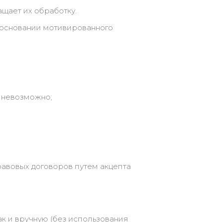
щает их обработку.
 основании мотивированного
 невозможно;
равовых договоров путем акцепта
к и вручную (без использования