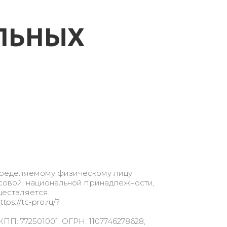
ЛЬНЫХ
пределяемому физическому лицу
асовой, национальной принадлежности,
ществляется.
ttps://tc-pro.ru/?
П: 772501001, ОГРН: 1107746278628,