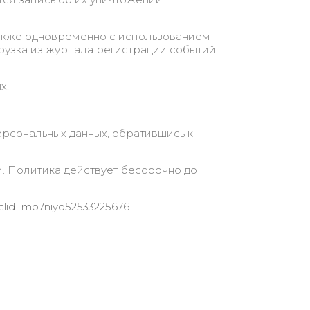
также одновременно с использованием
грузка из журнала регистрации событий
х.
рсональных данных, обратившись к
. Политика действует бессрочно до
ysclid=mb7niyd52533225676
.