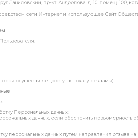
 округ Даниловский, пр-кт. Андропова, д. 10, помещ. 100,
осредством сети Интернет и использующее Сайт Общест
ем
Пользователя:
орая осуществляет доступ к показу рекламы).
нные
х:
ботку Персональных данных;
ерсональных данных, если обеспечить правомерность о
ку персональных данных путем направления отзыва на e-m