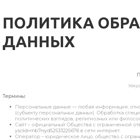
ПОЛИТИКА ОБР
ДАННЫХ
П
теку
Термины:
Персональные данные — любая информация, отн
(субъекту персональных данных). Обработка спец
политических взглядов, религиозных или филосо
Сайт – официальный Общества с ограниченной о
ysclid=mb7niyd52533225676
в сети интернет.
Оператор – юридическое лицо, общество с огранич